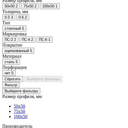
Размер профиля, мм
50х50
2
75х50
2
100х50
1
Толщина, мм
0.5
3
0.6
2
Тип
стоечный
5
Маркировка
ПС-2
2
ПС-4
2
ПС-6
1
Покрытие
оцинкованный
5
Материал
сталь
5
Перфорация
нет
5
Сбросить
Выберите фильтры
Фильтр
Выберите фильтры
Размер профиля, мм
50х50
75х50
100х50
Производитель