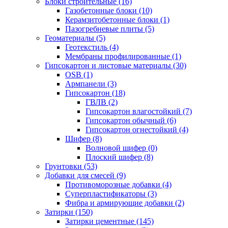
Блоки строительные (16)
Газобетонные блоки (10)
Керамзитобетонные блоки (1)
Пазогребневые плиты (5)
Геоматериалы (5)
Геотекстиль (4)
Мембраны профилированные (1)
Гипсокартон и листовые материалы (30)
OSB (1)
Армпанели (3)
Гипсокартон (18)
ГВЛВ (2)
Гипсокартон влагостойкий (7)
Гипсокартон обычный (6)
Гипсокартон огнестойкий (4)
Шифер (8)
Волновой шифер (0)
Плоский шифер (8)
Грунтовки (53)
Добавки для смесей (9)
Противоморозные добавки (4)
Суперпластификаторы (3)
Фибра и армирующие добавки (2)
Затирки (150)
Затирки цементные (145)