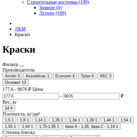
Строительные костюмы (199)
Зимние (0)
Летние (199)
ЛКМ
Краски
Краски
Фильтр
Производитель
Archin
3
Assortikras
1
Ecoroom
4
Tytan
6
КБС
3
Основит
13
177.6
-
9076
₽
Цена
-
₽
Вес, кг
14
4
Плотность, кг/дм³
1,5
1
1,8
1
1,14
1
1,26
1
1,34
1
1,39
1
1,44
1
1,54
1
1,55
1
1,64
1
1,75-1,95
1
база А - 1,26; база С - 1,14
1
Степень блеска