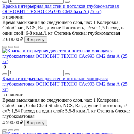
Краска интерьерная для стен и потолков глубокоматовая
ОСНОВИТ ТЕХНО САс995 СМ2 база А (25 кг)
в наличии
Время высыхания до следующего слоя, час:
1
Колеровка:
ColorChart, NCS, Ral, другие
Плотность, г/см³:
1,5
Расход на
один слой:
6-8 кв.м./1 кг
Степень блеска:
глубокоматовая
2 618.00 ₽
В корзину
0
Краска интерьерная для стен и потолков моющаяся
глубокоматовая ОСНОВИТ ТЕХНО САс993 СМ2 база А (25
кг)
в наличии
Время высыхания до следующего слоя, час:
1
Колеровка:
ColorChart, ColorChart Studio, NCS, Ral, другие
Плотность, г/
см³:
1,54
Расход на один слой:
5,5-8 кв.м./1 кг
Степень блеска:
глубокоматовая
4 590.00 ₽
В корзину