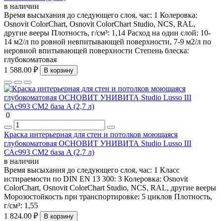
в наличии
Время высыхания до следующего слоя, час:
1
Колеровка:
Osnovit ColorChart, Osnovit ColorChart Studio, NCS, RAL,
другие вееры
Плотность, г/см³:
1,14
Расход на один слой:
10-
14 м2/л по ровной невпитывающей поверхности, 7-9 м2/л по
неровной впитывающей поверхности
Степень блеска:
глубокоматовая
1 588.00 ₽
В корзину
0
Краска интерьерная для стен и потолков моющаяся
глубокоматовая ОСНОВИТ УНИВИТА Studio Lusso III
САс993 СМ2 база A (2,7 л)
в наличии
Время высыхания до следующего слоя, час:
1
Класс
истираемости по DIN EN 13 300:
3
Колеровка:
Osnovit
ColorChart, Osnovit ColorChart Studio, NCS, RAL, другие вееры
Морозостойкость при транспортировке:
5 циклов
Плотность,
г/см³:
1,55
1 824.00 ₽
В корзину