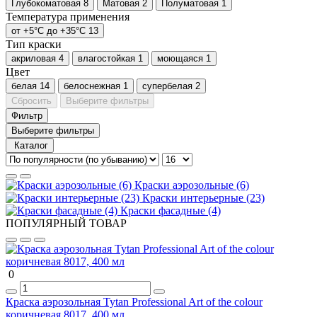
Глубокоматовая
8
Матовая
2
Полуматовая
1
Температура применения
от +5°С до +35°С
13
Тип краски
акриловая
4
влагостойкая
1
моющаяся
1
Цвет
белая
14
белоснежная
1
супербелая
2
Сбросить
Выберите фильтры
Фильтр
Выберите фильтры
Каталог
Краски аэрозольные (6)
Краски интерьерные (23)
Краски фасадные (4)
ПОПУЛЯРНЫЙ ТОВАР
0
Краска аэрозольная Tytan Professional Art of the colour
коричневая 8017, 400 мл