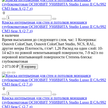
0
Краска интерьерная для стен и потолков моющаяся
глубокоматовая ОСНОВИТ УНИВИТА Studio Lusso II САс992
СМ3 база А (2,7 л)
в наличии
Время высыхания до следующего слоя, час:
1
Колеровка:
Osnovit ColorChart, Osnovit ColorChart Studio, NCS, RAL,
другие вееры
Плотность, г/см³:
1,26
Расход на один слой:
10-
14 м2/л по ровной невпитывающей поверхности, 7-9 м2/л по
неровной впитывающей поверхности
Степень блеска:
глубокоматовая
2 073.00 ₽
В корзину
0
Краска интерьерная для стен и потолков моющаяся
глубокоматовая ОСНОВИТ УНИВИТА Studio Lusso II САс992
СМ3 база С (2,7 л)