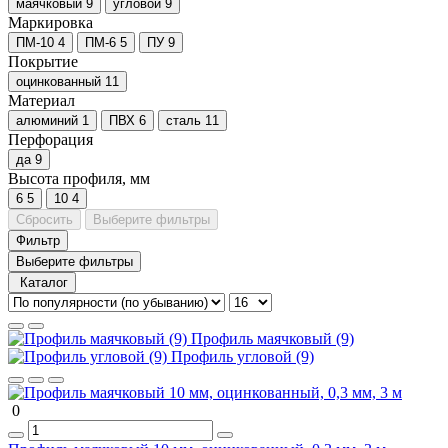
маячковый
9
угловой
9
Маркировка
ПМ-10
4
ПМ-6
5
ПУ
9
Покрытие
оцинкованный
11
Материал
алюминий
1
ПВХ
6
сталь
11
Перфорация
да
9
Высота профиля, мм
6
5
10
4
Сбросить
Выберите фильтры
Фильтр
Выберите фильтры
Каталог
Профиль маячковый (9)
Профиль угловой (9)
0