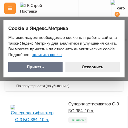
0
Cookie и Яндекс.Метрика
Мы используем необходимые cookie для работы сайта, а
Строительные материалы
Добавки для смесей
Суперпластифик
также Яндекс.Метрику для аналитики и улучшения сайта.
Суперпластификаторы
Вы можете принять или отклонить аналитические cookie.
Подробнее:
политика cookie
.
Принять
Отклонить
Каталог
ПОПУЛЯРНЫЙ ТОВАР
Суперпластификатор С-3
БС-384. 10 л.
в наличии