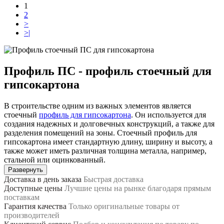
1
2
>
>|
Профиль ПС - профиль стоечный для
гипсокартона
В строительстве одним из важных элементов является
стоечный
профиль для гипсокартона
. Он используется для
создания надежных и долговечных конструкций, а также для
разделения помещений на зоны. Стоечный профиль для
гипсокартона имеет стандартную длину, ширину и высоту, а
также может иметь различная толщина металла, например,
стальной или оцинкованный.
Развернуть
Цена на профили зависит от материала и типа профиля. В
Доставка в день заказа
Быстрая доставка
нашем каталоге от компании Knauf можно найти все виды
Доступные цены
Лучшие цены на рынке благодаря прямым
профилей, необходимых для строительства и отделки
поставкам
помещений. Кроме того, компания предоставляет доставку
Гарантия качества
Только оригинальные товары от
материалов в Москве и другие города России.
производителей