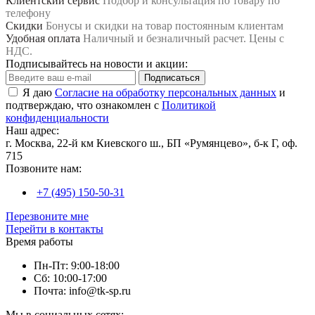
Клиентский сервис
Подбор и консультация по товару по
Для покупки профилей можно воспользоваться интернет-
телефону
магазином компании или связаться с контактным лицом для
Скидки
Бонусы и скидки на товар постоянным клиентам
уточнения цен и других деталей. Кроме стоечного профиля,
Удобная оплата
Наличный и безналичный расчет. Цены с
существует еще образный направляющий профиль, который
НДС.
используется для создания различных форм и изогнутых
Подписывайтесь на новости и акции:
конструкций на потолках и стенах. В зависимости от
Подписаться
потребностей и задач строительства, можно выбрать нужный
Я даю
Согласие на обработку персональных данных
и
тип профиля и материал для их изготовления. Независимо от
подтверждаю, что ознакомлен с
Политикой
того, какой профиль вы выберете, он будет служить надежной
конфиденциальности
основой для строительства и отделки вашего помещения.
Наш адрес:
г. Москва, 22-й км Киевского ш., БП «Румянцево», б-к Г, оф.
715
Позвоните нам:
+7 (495) 150-50-31
Перезвоните мне
Перейти в контакты
Время работы
Пн-Пт: 9:00-18:00
Сб: 10:00-17:00
Почта: info@tk-sp.ru
Мы в социальных сетях: