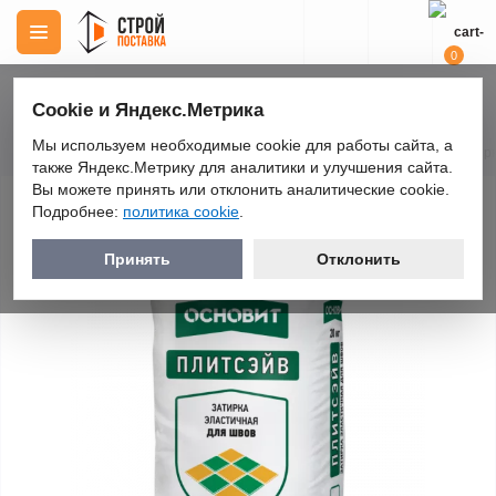
0
Cookie и Яндекс.Метрика
Мы используем необходимые cookie для работы сайта, а
Строительные материалы
Затирки
Затирки цементные
Затирк
также Яндекс.Метрику для аналитики и улучшения сайта.
Вы можете принять или отклонить аналитические cookie.
Затирка Основит Плитсэйв XC6 E, белая
Подробнее:
политика cookie
.
010, 20 кг
Принять
Отклонить
ПОПУЛЯРНЫЙ ТОВАР