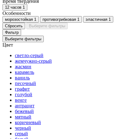
Время твердения
12 часов
1
Особенности
морозостойкая
1
противогрибковая
1
эластичная
1
Сбросить
Выберите фильтры
Фильтр
Выберите фильтры
Цвет
светло-серый
жемчужно-серый
жасмин
карамель
ваниль
песочный
графит
голубой
венге
антрацит
бежевый
мятный
коричневый
черный
серый