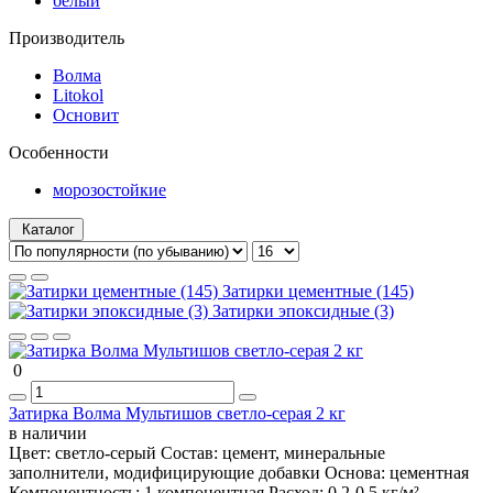
белый
Производитель
Волма
Litokol
Основит
Особенности
морозостойкие
Каталог
Затирки цементные (145)
Затирки эпоксидные (3)
0
Затирка Волма Мультишов светло-серая 2 кг
в наличии
Цвет:
светло-серый
Состав:
цемент, минеральные
заполнители, модифицирующие добавки
Основа:
цементная
Компонентность:
1 компонентная
Расход:
0,2-0,5 кг/м²