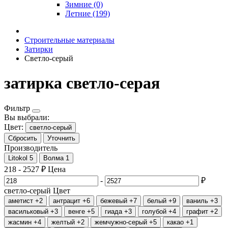
Зимние (0)
Летние (199)
Строительные материалы
Затирки
Светло-серый
затирка светло-серая
Фильтр
Вы выбрали:
Цвет:
светло-серый
Сбросить
Уточнить
Производитель
Litokol
5
Волма
1
218
-
2527
₽
Цена
-
₽
светло-серый
Цвет
аметист
+2
антрацит
+6
бежевый
+7
белый
+9
ваниль
+3
васильковый
+3
венге
+5
гиада
+3
голубой
+4
графит
+2
жасмин
+4
желтый
+2
жемчужно-серый
+5
какао
+1