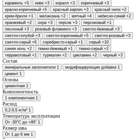
карамель
+5
киви
+3
коралл
+3
коричневый
+3
красно-коричневый
+5
красный кирпич
+3
красный чили
+2
крем-брюле
+1
меланзана
+2
мятный
+4
небесно-синий
+2
оранжевый
+2
охра
+3
персик
+3
персиковый
+1
песочный
+3
розовый фламинго
+3
светло-бежевый
+3
светло-голубой
+3
светло-коричневый
+5
светло-розовый
+3
светло-серый
+6
серебристо-серый
+1
серый
+10
синяя ночь
+2
темно-бежевый
+1
темно-серый
+2
терракотовый
+1
турмалин
+2
цикламен
+2
черный
+3
Состав
минеральные заполнители
1
модифицирующие добавки
1
цемент
1
Основа
цементная
1
Компонентность
1 компонентная
1
Расход
0,2-0,5 кг/м²
1
Температура эксплуатации
От -30°С до +80°
1
Размер шва
От 1 до 6 мм
1