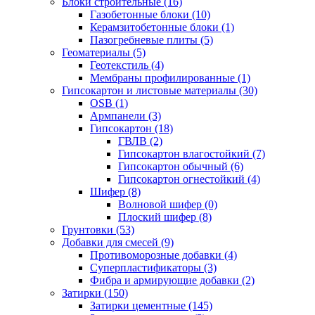
Блоки строительные (16)
Газобетонные блоки (10)
Керамзитобетонные блоки (1)
Пазогребневые плиты (5)
Геоматериалы (5)
Геотекстиль (4)
Мембраны профилированные (1)
Гипсокартон и листовые материалы (30)
OSB (1)
Армпанели (3)
Гипсокартон (18)
ГВЛВ (2)
Гипсокартон влагостойкий (7)
Гипсокартон обычный (6)
Гипсокартон огнестойкий (4)
Шифер (8)
Волновой шифер (0)
Плоский шифер (8)
Грунтовки (53)
Добавки для смесей (9)
Противоморозные добавки (4)
Суперпластификаторы (3)
Фибра и армирующие добавки (2)
Затирки (150)
Затирки цементные (145)