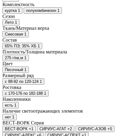
Комплектность
куртка
1
полукомбинезон
1
Сезон
Лето
1
Ткань/Материал верха
Смесовая
1
Состав
65% ПЭ; 35% ХБ
1
Плотность/Толщина материала
275 г/кв,м
1
Цвет
Песочный
1
Размерный ряд
с 88-92 по 120-124
1
Ростовка
с 170-176 по 182-188
1
Наколенники
есть
1
Наличие светоотражающих элементов
нет
1
ВЕСТ-ВОРК
Серия
ВЕСТ-ВОРК
+1
СИРИУС-АГАТ
+2
СИРИУС-АЗОВ
+5
СИРИУС-АЛЕКС
+6
СИРИУС-АСПЕКТ
+1