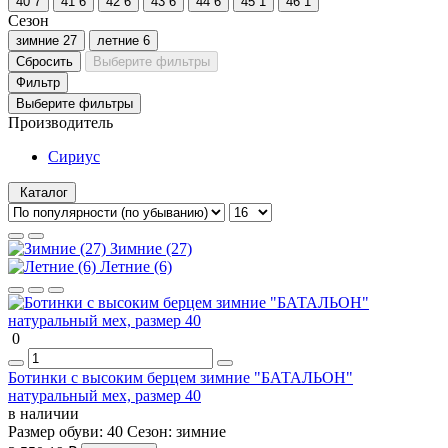
40
7
41
6
42
6
43
6
44
6
45
1
46
1
Сезон
зимние
27
летние
6
Сбросить
Выберите фильтры
Фильтр
Выберите фильтры
Производитель
Сириус
Каталог
Зимние (27)
Летние (6)
0
Ботинки с высоким берцем зимние "БАТАЛЬОН"
натуральный мех, размер 40
в наличии
Размер обуви:
40
Сезон:
зимние