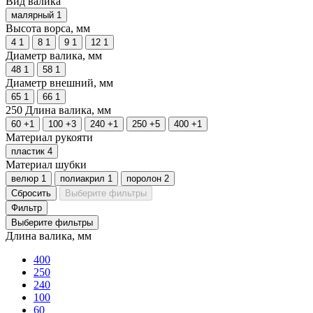
Вид валика
малярный
1
Высота ворса, мм
4
1
8
1
9
1
12
1
Диаметр валика, мм
48
1
58
1
Диаметр внешний, мм
65
1
66
1
250
Длина валика, мм
60
+1
100
+3
240
+1
250
+5
400
+1
Материал рукояти
пластик
4
Материал шубки
велюр
1
полиакрил
1
поролон
2
Сбросить
Выберите фильтры
Фильтр
Выберите фильтры
Длина валика, мм
400
250
240
100
60