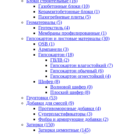
Блоки строительные (16)
Газобетонные блоки (10)
Керамзитобетонные блоки (1)
Пазогребневые плиты (5)
Геоматериалы (5)
Геотекстиль (4)
Мембраны профилированные (1)
Гипсокартон и листовые материалы (30)
OSB (1)
Армпанели (3)
Гипсокартон (18)
ГВЛВ (2)
Гипсокартон влагостойкий (7)
Гипсокартон обычный (6)
Гипсокартон огнестойкий (4)
Шифер (8)
Волновой шифер (0)
Плоский шифер (8)
Грунтовки (53)
Добавки для смесей (9)
Противоморозные добавки (4)
Суперпластификаторы (3)
Фибра и армирующие добавки (2)
Затирки (150)
Затирки цементные (145)