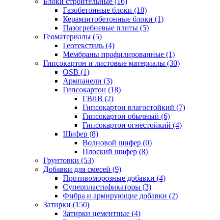
Блоки строительные (16)
Газобетонные блоки (10)
Керамзитобетонные блоки (1)
Пазогребневые плиты (5)
Геоматериалы (5)
Геотекстиль (4)
Мембраны профилированные (1)
Гипсокартон и листовые материалы (30)
OSB (1)
Армпанели (3)
Гипсокартон (18)
ГВЛВ (2)
Гипсокартон влагостойкий (7)
Гипсокартон обычный (6)
Гипсокартон огнестойкий (4)
Шифер (8)
Волновой шифер (0)
Плоский шифер (8)
Грунтовки (53)
Добавки для смесей (9)
Противоморозные добавки (4)
Суперпластификаторы (3)
Фибра и армирующие добавки (2)
Затирки (150)
Затирки цементные (4)