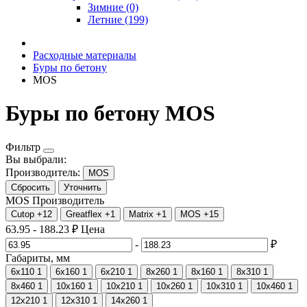
Зимние (0)
Летние (199)
Расходные материалы
Буры по бетону
MOS
Буры по бетону MOS
Фильтр
Вы выбрали:
Производитель:
MOS
Сбросить
Уточнить
MOS
Производитель
Cutop
+12
Greatflex
+1
Matrix
+1
MOS
+15
63.95
-
188.23
₽
Цена
-
₽
Габариты, мм
6х110
1
6х160
1
6х210
1
8x260
1
8х160
1
8х310
1
8х460
1
10х160
1
10х210
1
10х260
1
10х310
1
10х460
1
12х210
1
12х310
1
14х260
1