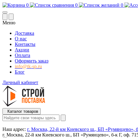
0
0
0
Меню
Доставка
О нас
Контакты
Акции
Оплата
Оформить заказ
info@tk-sp.ru
Блог
Личный кабинет
Каталог товаров
Наш адрес:
г. Москва, 22-й км Киевского ш., БП «Румянцево», б-
г. Москва, 22-й км Киевского ш., БП «Румянцево», б-к Г, оф. 71