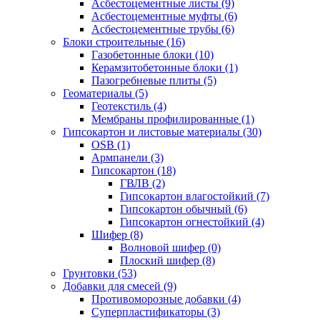
Асбестоцементные листы (9)
Асбестоцементные муфты (6)
Асбестоцементные трубы (6)
Блоки строительные (16)
Газобетонные блоки (10)
Керамзитобетонные блоки (1)
Пазогребневые плиты (5)
Геоматериалы (5)
Геотекстиль (4)
Мембраны профилированные (1)
Гипсокартон и листовые материалы (30)
OSB (1)
Армпанели (3)
Гипсокартон (18)
ГВЛВ (2)
Гипсокартон влагостойкий (7)
Гипсокартон обычный (6)
Гипсокартон огнестойкий (4)
Шифер (8)
Волновой шифер (0)
Плоский шифер (8)
Грунтовки (53)
Добавки для смесей (9)
Противоморозные добавки (4)
Суперпластификаторы (3)