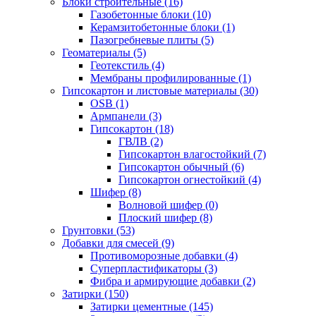
Блоки строительные (16)
Газобетонные блоки (10)
Керамзитобетонные блоки (1)
Пазогребневые плиты (5)
Геоматериалы (5)
Геотекстиль (4)
Мембраны профилированные (1)
Гипсокартон и листовые материалы (30)
OSB (1)
Армпанели (3)
Гипсокартон (18)
ГВЛВ (2)
Гипсокартон влагостойкий (7)
Гипсокартон обычный (6)
Гипсокартон огнестойкий (4)
Шифер (8)
Волновой шифер (0)
Плоский шифер (8)
Грунтовки (53)
Добавки для смесей (9)
Противоморозные добавки (4)
Суперпластификаторы (3)
Фибра и армирующие добавки (2)
Затирки (150)
Затирки цементные (145)