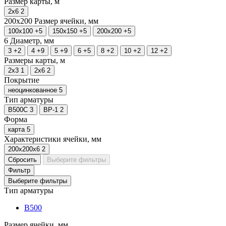
Размер карты, м
2х6
2
200х200
Размер ячейки, мм
100х100
+5
150х150
+5
200х200
+5
6
Диаметр, мм
3
+2
4
+9
5
+9
6
+5
8
+2
10
+2
12
+2
Размеры карты, м
2х3
1
2х6
2
Покрытие
неоцинкованное
5
Тип арматуры
В500С
3
ВР-1
2
Форма
карта
5
Характеристики ячейки, мм
200х200х6
2
Сбросить
Выберите фильтры
Фильтр
Выберите фильтры
Тип арматуры
В500
Размер ячейки, мм