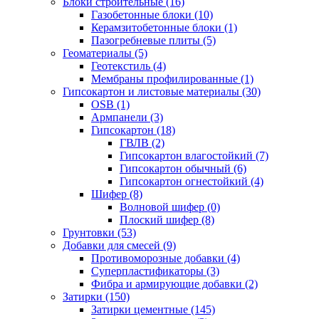
Блоки строительные (16)
Газобетонные блоки (10)
Керамзитобетонные блоки (1)
Пазогребневые плиты (5)
Геоматериалы (5)
Геотекстиль (4)
Мембраны профилированные (1)
Гипсокартон и листовые материалы (30)
OSB (1)
Армпанели (3)
Гипсокартон (18)
ГВЛВ (2)
Гипсокартон влагостойкий (7)
Гипсокартон обычный (6)
Гипсокартон огнестойкий (4)
Шифер (8)
Волновой шифер (0)
Плоский шифер (8)
Грунтовки (53)
Добавки для смесей (9)
Противоморозные добавки (4)
Суперпластификаторы (3)
Фибра и армирующие добавки (2)
Затирки (150)
Затирки цементные (145)