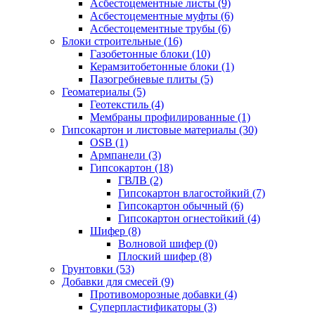
Асбестоцементные листы (9)
Асбестоцементные муфты (6)
Асбестоцементные трубы (6)
Блоки строительные (16)
Газобетонные блоки (10)
Керамзитобетонные блоки (1)
Пазогребневые плиты (5)
Геоматериалы (5)
Геотекстиль (4)
Мембраны профилированные (1)
Гипсокартон и листовые материалы (30)
OSB (1)
Армпанели (3)
Гипсокартон (18)
ГВЛВ (2)
Гипсокартон влагостойкий (7)
Гипсокартон обычный (6)
Гипсокартон огнестойкий (4)
Шифер (8)
Волновой шифер (0)
Плоский шифер (8)
Грунтовки (53)
Добавки для смесей (9)
Противоморозные добавки (4)
Суперпластификаторы (3)