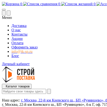
0
0
0
Меню
Доставка
О нас
Контакты
Акции
Оплата
Оформить заказ
info@tk-sp.ru
Блог
Личный кабинет
Каталог товаров
Наш адрес:
г. Москва, 22-й км Киевского ш., БП «Румянцево», б-
г. Москва, 22-й км Киевского ш., БП «Румянцево», б-к Г, оф. 71