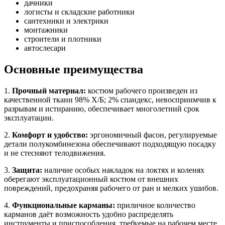
дачники
логисты и складские работники
сантехники и электрики
монтажники
строители и плотники
автослесари
Основные преимущества
1.
Прочный материал:
костюм рабочего произведен из
качественной ткани 98% Х/Б; 2% спандекс, невосприимчив к
разрывам и истиранию, обеспечивает многолетний срок
эксплуатации.
2.
Комфорт и удобство:
эргономичный фасон, регулируемые
детали полукомбинезона обеспечивают подходящую посадку
и не стесняют телодвижения.
3.
Защита:
наличие особых накладок на локтях и коленях
оберегают эксплуатационный костюм от внешних
повреждений, предохраняя рабочего от ран и мелких ушибов.
4.
Функциональные карманы:
приличное количество
карманов даёт возможность удобно распределять
инструменты и приспособления, требуемые на рабочем месте.