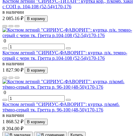
Костюм летний "СИРИУС-ТИТАН": куртка кор., п/комб. хаки
с СОП р. 104-108 (52-54)/170-176
в наличии
2 085.16 ₽
В корзину
0
Костюм летний "СИРИУС-ФАВОРИТ": куртка, п/к. темно-
серый с черн тк. Гретта р.104-108 (52-54)/170-176
в наличии
1 827.90 ₽
В корзину
0
Костюм летний "СИРИУС-ФАВОРИТ": куртка, п/комб.
тёмно-серый тк. Гретта р. 96-100 (48-50)/170-176
в наличии
1 868.52 ₽
В корзину
8 204.00 ₽
Купить