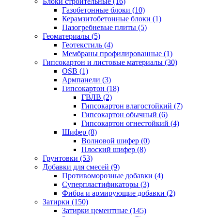
Блоки строительные (16)
Газобетонные блоки (10)
Керамзитобетонные блоки (1)
Пазогребневые плиты (5)
Геоматериалы (5)
Геотекстиль (4)
Мембраны профилированные (1)
Гипсокартон и листовые материалы (30)
OSB (1)
Армпанели (3)
Гипсокартон (18)
ГВЛВ (2)
Гипсокартон влагостойкий (7)
Гипсокартон обычный (6)
Гипсокартон огнестойкий (4)
Шифер (8)
Волновой шифер (0)
Плоский шифер (8)
Грунтовки (53)
Добавки для смесей (9)
Противоморозные добавки (4)
Суперпластификаторы (3)
Фибра и армирующие добавки (2)
Затирки (150)
Затирки цементные (145)