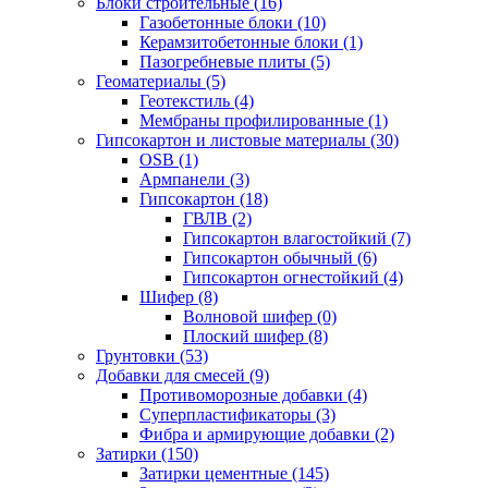
Блоки строительные (16)
Газобетонные блоки (10)
Керамзитобетонные блоки (1)
Пазогребневые плиты (5)
Геоматериалы (5)
Геотекстиль (4)
Мембраны профилированные (1)
Гипсокартон и листовые материалы (30)
OSB (1)
Армпанели (3)
Гипсокартон (18)
ГВЛВ (2)
Гипсокартон влагостойкий (7)
Гипсокартон обычный (6)
Гипсокартон огнестойкий (4)
Шифер (8)
Волновой шифер (0)
Плоский шифер (8)
Грунтовки (53)
Добавки для смесей (9)
Противоморозные добавки (4)
Суперпластификаторы (3)
Фибра и армирующие добавки (2)
Затирки (150)
Затирки цементные (145)