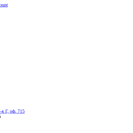
к Г, оф. 715
5