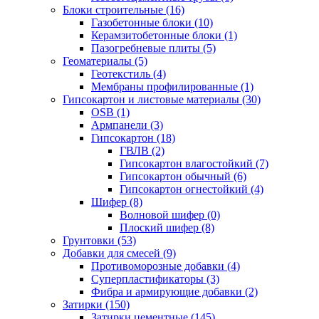
Блоки строительные (16)
Газобетонные блоки (10)
Керамзитобетонные блоки (1)
Пазогребневые плиты (5)
Геоматериалы (5)
Геотекстиль (4)
Мембраны профилированные (1)
Гипсокартон и листовые материалы (30)
OSB (1)
Армпанели (3)
Гипсокартон (18)
ГВЛВ (2)
Гипсокартон влагостойкий (7)
Гипсокартон обычный (6)
Гипсокартон огнестойкий (4)
Шифер (8)
Волновой шифер (0)
Плоский шифер (8)
Грунтовки (53)
Добавки для смесей (9)
Противоморозные добавки (4)
Суперпластификаторы (3)
Фибра и армирующие добавки (2)
Затирки (150)
Затирки цементные (145)