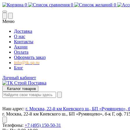
0
0
0
Меню
Доставка
О нас
Контакты
Акции
Оплата
Оформить заказ
info@tk-sp.ru
Блог
Личный кабинет
Каталог товаров
Наш адрес:
г. Москва, 22-й км Киевского ш., БП «Румянцево», б-
г. Москва, 22-й км Киевского ш., БП «Румянцево», б-к Г, оф. 71
Телефоны:
+7 (495) 150-50-31