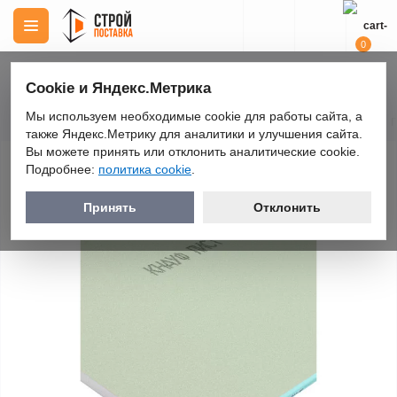
0
Cookie и Яндекс.Метрика
Мы используем необходимые cookie для работы сайта, а
Строительные материалы
Гипсокартон и листовые материалы
Г
также Яндекс.Метрику для аналитики и улучшения сайта.
Вы можете принять или отклонить аналитические cookie.
Гипсокартон влагостойкий KNAUF
Подробнее:
политика cookie
.
огнестойкий ГКЛВО 1200х2500х12,5 мм
Принять
Отклонить
Предзаказ