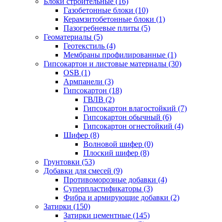
Блоки строительные (16)
Газобетонные блоки (10)
Керамзитобетонные блоки (1)
Пазогребневые плиты (5)
Геоматериалы (5)
Геотекстиль (4)
Мембраны профилированные (1)
Гипсокартон и листовые материалы (30)
OSB (1)
Армпанели (3)
Гипсокартон (18)
ГВЛВ (2)
Гипсокартон влагостойкий (7)
Гипсокартон обычный (6)
Гипсокартон огнестойкий (4)
Шифер (8)
Волновой шифер (0)
Плоский шифер (8)
Грунтовки (53)
Добавки для смесей (9)
Противоморозные добавки (4)
Суперпластификаторы (3)
Фибра и армирующие добавки (2)
Затирки (150)
Затирки цементные (145)