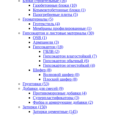
Блоки строительные (16)
Газобетонные блоки (10)
Керамзитобетонные блоки (1)
Пазогребневые плиты (5)
Геоматериалы (5)
Геотекстиль (4)
Мембраны профилированные (1)
Гипсокартон и листовые материалы (30)
OSB (1)
Армпанели (3)
Гипсокартон (18)
ГВЛВ (2)
Гипсокартон влагостойкий (7)
Гипсокартон обычный (6)
Гипсокартон огнестойкий (4)
Шифер (8)
Волновой шифер (0)
Плоский шифер (8)
Грунтовки (53)
Добавки для смесей (9)
Противоморозные добавки (4)
Суперпластификаторы (3)
Фибра и армирующие добавки (2)
Затирки (150)
Затирки цементные (145)